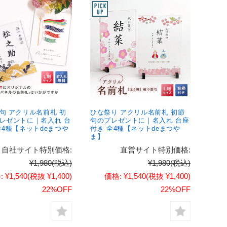
句 アクリル名前札 初
ひな祭り アクリル名前札 初節
レゼントに｜名入れ 台
句のプレゼントに｜名入れ 台座
全4種【ネットdeまつや
付き 全4種【ネットdeまつや
ま】
自社サイト特別価格:
直営サイト特別価格:
¥1,980
(税込)
¥1,980
(税込)
:
¥1,540
(税抜 ¥1,400)
価格:
¥1,540
(税抜 ¥1,400)
22%OFF
22%OFF