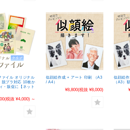
ファイル オリジナル
似顔絵作成 + アート 印刷 （A3
似顔絵作
脱プラ対応 10枚か
/ A4）
（A3）
ティ・販促に【ネット
¥8,800
(税抜 ¥8,000)
】
400
(税抜 ¥4,000)
～