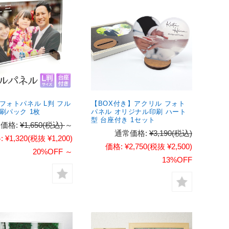
フォトパネル L判 フル
【BOX付き】アクリル フォト
刷パック 1枚
パネル オリジナル印刷 ハート
型 台座付き 1セット
価格:
¥1,650
(税込)
～
通常価格:
¥3,190
(税込)
:
¥1,320
(税抜 ¥1,200)
価格:
¥2,750
(税抜 ¥2,500)
20%OFF
～
13%OFF