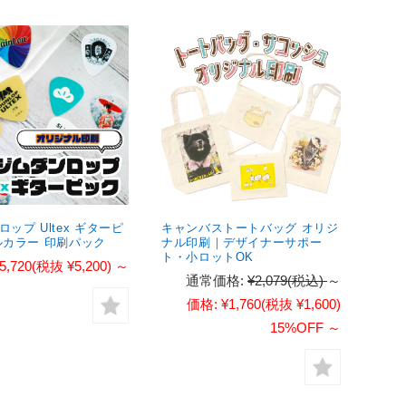
ップ Ultex ギターピ
キャンバストートバッグ オリジ
ルカラー 印刷パック
ナル印刷｜デザイナーサポー
ト・小ロットOK
5,720
(税抜 ¥5,200)
～
通常価格:
¥2,079
(税込)
～
価格:
¥1,760
(税抜 ¥1,600)
15%OFF
～