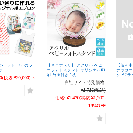
小ロット フルカラ
【ネコポス可】 アクリル ベビ
【佐々木
ク
ーフォトスタンド オリジナル印
テッカー
刷 台座付き 1枚
ク A2サ
0
(税抜 ¥20,000)
～
自社サイト特別価格:
¥1,716
(税込)
価格:
¥1,430
(税抜 ¥1,300)
16%OFF