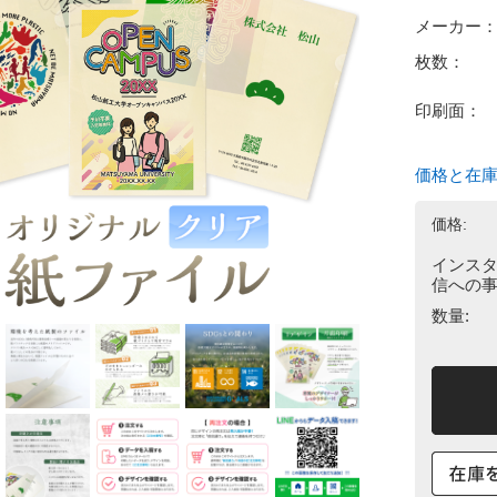
メーカー
枚数：
印刷面：
価格と在
価格:
インス
信への事
数量: