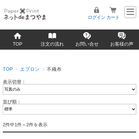
ログイン
カート
TOP
注文の流れ
お問い合せ
お客様の声
TOP
エプロン
不織布
表示切替：
並び順：
2件中1件～2件を表示