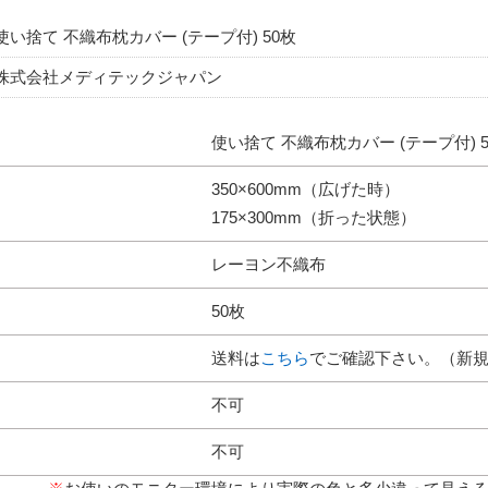
使い捨て 不織布枕カバー (テープ付) 50枚
株式会社メディテックジャパン
使い捨て 不織布枕カバー (テープ付) 5
350×600mm（広げた時）
175×300mm（折った状態）
レーヨン不織布
50枚
送料は
こちら
でご確認下さい。（新
不可
不可