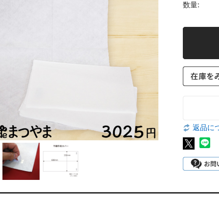
数量:
返品に