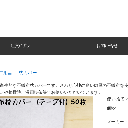
注文の流れ
お問い合せ
生用品
枕カバー
衛生的な不織布枕カバーです。さわり心地の良い肉厚の不織布を
ンや整骨院、漫画喫茶等でお使いいただいています。
使い捨て 
価格:
メーカー