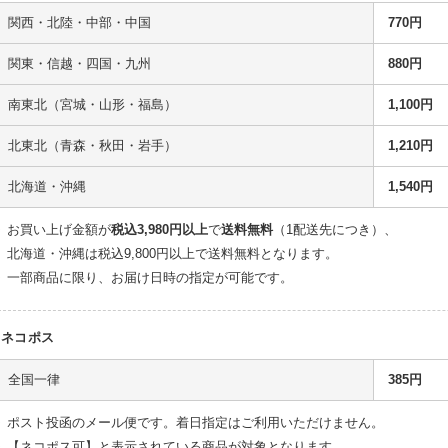
関西・北陸・中部・中国
770円
関東・信越・四国・九州
880円
南東北（宮城・山形・福島）
1,100円
北東北（青森・秋田・岩手）
1,210円
北海道・沖縄
1,540円
お買い上げ金額が
税込3,980円以上
で
送料無料
（1配送先につき）、
北海道・沖縄は税込9,800円以上で送料無料となります。
一部商品に限り、お届け日時の指定が可能です。
ネコポス
全国一律
385円
ポスト投函のメール便です。着日指定はご利用いただけません。
【ネコポス可】と表示されている商品が対象となります。