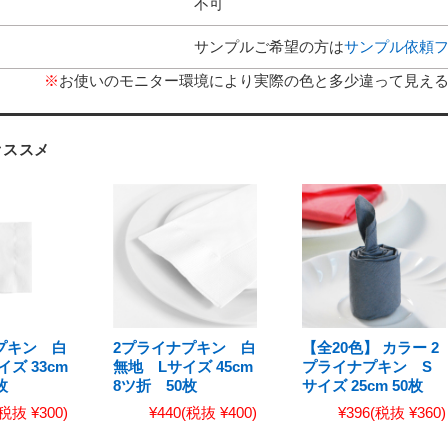
不可
サンプルご希望の方は
サンプル依頼
※
お使いのモニター環境により実際の色と多少違って見え
オススメ
プキン 白
2プライナプキン 白
【全20色】 カラー 2
ズ 33cm
無地 Lサイズ 45cm
プライナプキン S
枚
8ツ折 50枚
サイズ 25cm 50枚
(税抜 ¥300)
¥440
(税抜 ¥400)
¥396
(税抜 ¥360)