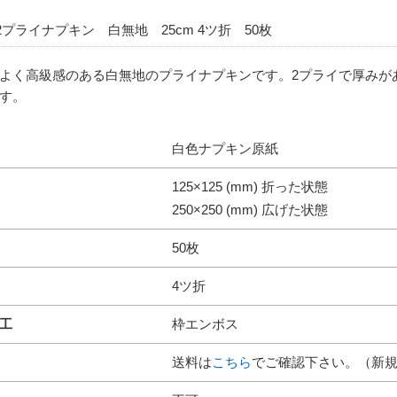
2プライナプキン 白無地 25cm 4ツ折 50枚
よく高級感のある白無地のプライナプキンです。2プライで厚みが
す。
白色ナプキン原紙
125×125 (mm) 折った状態
250×250 (mm) 広げた状態
50枚
4ツ折
工
枠エンボス
送料は
こちら
でご確認下さい。（新