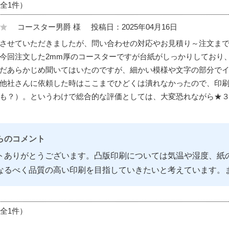
（全1件）
コースター男爵 様
投稿日：2025年04月16日
させていただきましたが、問い合わせの対応やお見積り～注文ま
今回注文した2mm厚のコースターですが台紙がしっかりしており
だあらかじめ聞いてはいたのですが、細かい模様や文字の部分で
他社さんに依頼した時はここまでひどくは潰れなかったので、印
も？）。というわけで総合的な評価としては、大変恐れながら★
らのコメント
トありがとうございます。凸版印刷については気温や湿度、紙
なるべく品質の高い印刷を目指していきたいと考えています。
（全1件）